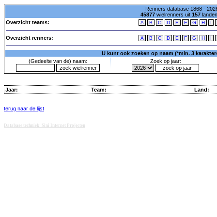
Renners database 1868 - 2026
45877
wielrenners uit
157
lande
Overzicht teams:
A
B
C
D
E
F
G
H
I
Overzicht renners:
A
B
C
D
E
F
G
H
I
U kunt ook zoeken op naam (*min. 3 karakters)
(Gedeelte van de) naam:
Zoek op jaar:
Jaar:
Team:
Land:
terug naar de lijst
Database techniek: Sini Internet Projecten