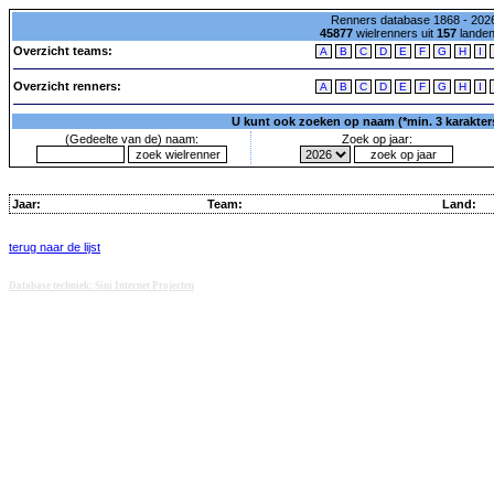
Renners database 1868 - 2026
45877
wielrenners uit
157
lande
Overzicht teams:
A
B
C
D
E
F
G
H
I
Overzicht renners:
A
B
C
D
E
F
G
H
I
U kunt ook zoeken op naam (*min. 3 karakters)
(Gedeelte van de) naam:
Zoek op jaar:
Jaar:
Team:
Land:
terug naar de lijst
Database techniek: Sini Internet Projecten