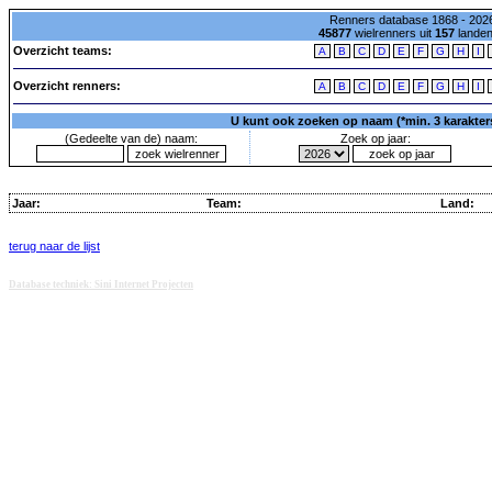
Renners database 1868 - 2026
45877
wielrenners uit
157
lande
Overzicht teams:
A
B
C
D
E
F
G
H
I
Overzicht renners:
A
B
C
D
E
F
G
H
I
U kunt ook zoeken op naam (*min. 3 karakters)
(Gedeelte van de) naam:
Zoek op jaar:
Jaar:
Team:
Land:
terug naar de lijst
Database techniek: Sini Internet Projecten