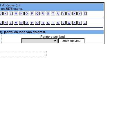
 R. Keuss (c)
n en
8875
teams.
J
K
L
M
N
O
P
Q
R
S
T
U
V
W
X
Y
Z
J
K
L
M
N
O
P
Q
R
S
T
U
V
W
X
Y
Z
, jaartal en land van afkomst.
Renners per land: