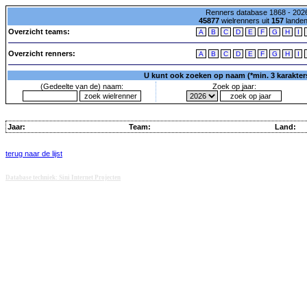
Renners database 1868 - 2026
45877
wielrenners uit
157
lande
Overzicht teams:
A
B
C
D
E
F
G
H
I
Overzicht renners:
A
B
C
D
E
F
G
H
I
U kunt ook zoeken op naam (*min. 3 karakters)
(Gedeelte van de) naam:
Zoek op jaar:
Jaar:
Team:
Land:
terug naar de lijst
Database techniek: Sini Internet Projecten