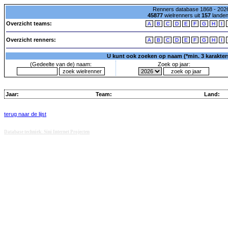
Renners database 1868 - 2026
45877
wielrenners uit
157
lande
Overzicht teams:
A
B
C
D
E
F
G
H
I
Overzicht renners:
A
B
C
D
E
F
G
H
I
U kunt ook zoeken op naam (*min. 3 karakters)
(Gedeelte van de) naam:
Zoek op jaar:
Jaar:
Team:
Land:
terug naar de lijst
Database techniek: Sini Internet Projecten