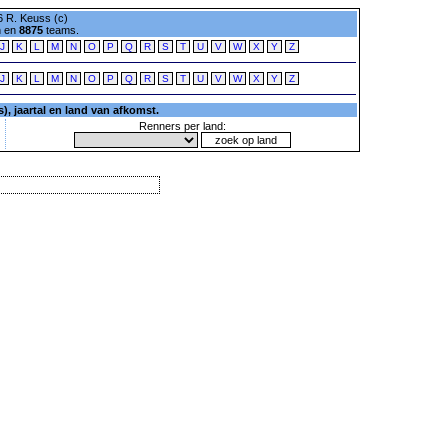
 R. Keuss (c)
n en
8875
teams.
J
K
L
M
N
O
P
Q
R
S
T
U
V
W
X
Y
Z
J
K
L
M
N
O
P
Q
R
S
T
U
V
W
X
Y
Z
, jaartal en land van afkomst.
Renners per land: