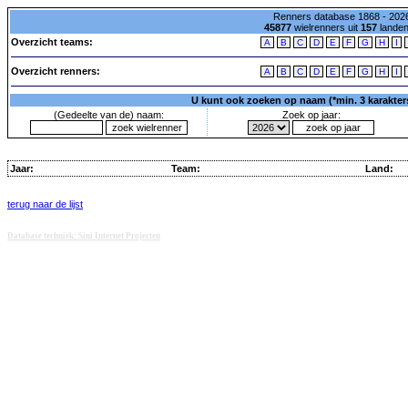
Renners database 1868 - 2026
45877
wielrenners uit
157
lande
Overzicht teams:
A
B
C
D
E
F
G
H
I
Overzicht renners:
A
B
C
D
E
F
G
H
I
U kunt ook zoeken op naam (*min. 3 karakters)
(Gedeelte van de) naam:
Zoek op jaar:
Jaar:
Team:
Land:
terug naar de lijst
Database techniek: Sini Internet Projecten