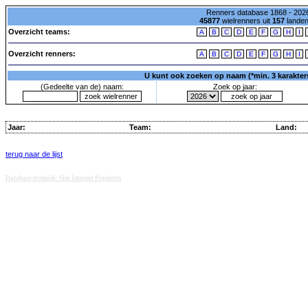
Renners database 1868 - 2026
45877
wielrenners uit
157
lande
Overzicht teams:
A
B
C
D
E
F
G
H
I
Overzicht renners:
A
B
C
D
E
F
G
H
I
U kunt ook zoeken op naam (*min. 3 karakters)
(Gedeelte van de) naam:
Zoek op jaar:
Jaar:
Team:
Land:
terug naar de lijst
Database techniek: Sini Internet Projecten