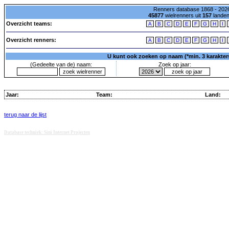
Renners database 1868 - 2026
45877
wielrenners uit
157
lande
Overzicht teams:
A
B
C
D
E
F
G
H
I
Overzicht renners:
A
B
C
D
E
F
G
H
I
U kunt ook zoeken op naam (*min. 3 karakters)
(Gedeelte van de) naam:
Zoek op jaar:
Jaar:
Team:
Land:
terug naar de lijst
Database techniek: Sini Internet Projecten