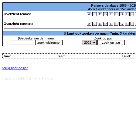
Renners database 1868 - 2026
45877
wielrenners uit
157
lande
Overzicht teams:
A
B
C
D
E
F
G
H
I
Overzicht renners:
A
B
C
D
E
F
G
H
I
U kunt ook zoeken op naam (*min. 3 karakters)
(Gedeelte van de) naam:
Zoek op jaar:
Jaar:
Team:
Land:
terug naar de lijst
Database techniek: Sini Internet Projecten