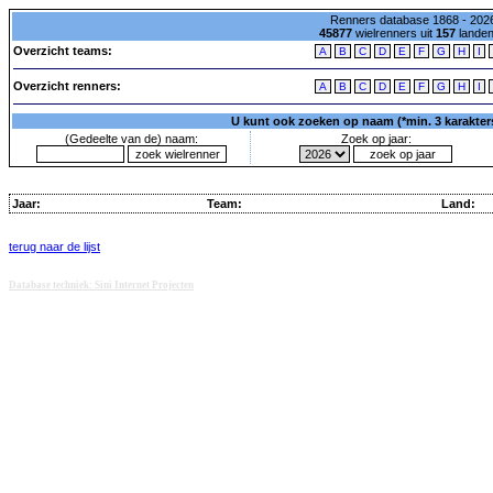
Renners database 1868 - 2026
45877
wielrenners uit
157
lande
Overzicht teams:
A
B
C
D
E
F
G
H
I
Overzicht renners:
A
B
C
D
E
F
G
H
I
U kunt ook zoeken op naam (*min. 3 karakters)
(Gedeelte van de) naam:
Zoek op jaar:
Jaar:
Team:
Land:
terug naar de lijst
Database techniek: Sini Internet Projecten