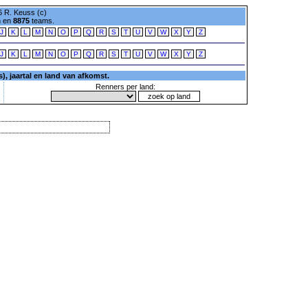
 R. Keuss (c)
n en
8875
teams.
J
K
L
M
N
O
P
Q
R
S
T
U
V
W
X
Y
Z
J
K
L
M
N
O
P
Q
R
S
T
U
V
W
X
Y
Z
, jaartal en land van afkomst.
Renners per land: