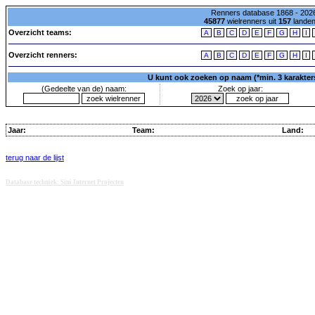
Renners database 1868 - 2026
45877
wielrenners uit
157
lande
Overzicht teams:
A
B
C
D
E
F
G
H
I
Overzicht renners:
A
B
C
D
E
F
G
H
I
U kunt ook zoeken op naam (*min. 3 karakters)
(Gedeelte van de) naam:
Zoek op jaar:
Jaar:
Team:
Land:
terug naar de lijst
Database techniek: Sini Internet Projecten