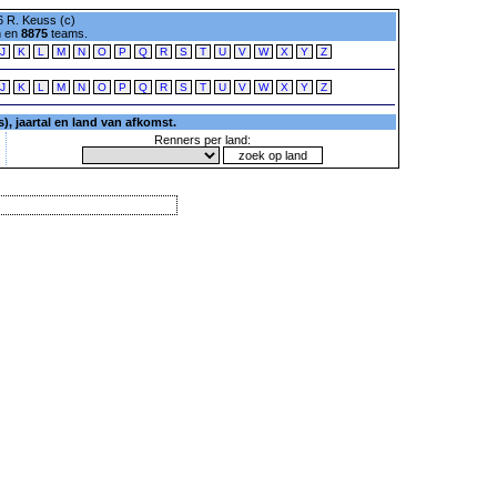
 R. Keuss (c)
n en
8875
teams.
J
K
L
M
N
O
P
Q
R
S
T
U
V
W
X
Y
Z
J
K
L
M
N
O
P
Q
R
S
T
U
V
W
X
Y
Z
, jaartal en land van afkomst.
Renners per land: