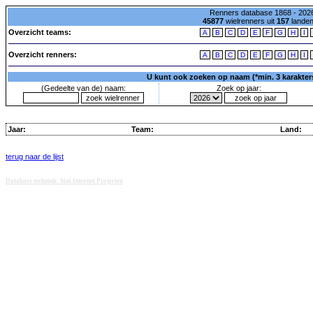
Renners database 1868 - 2026
45877
wielrenners uit
157
lande
Overzicht teams:
A
B
C
D
E
F
G
H
I
Overzicht renners:
A
B
C
D
E
F
G
H
I
U kunt ook zoeken op naam (*min. 3 karakters)
(Gedeelte van de) naam:
Zoek op jaar:
Jaar:
Team:
Land:
terug naar de lijst
Database techniek: Sini Internet Projecten