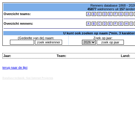
Renners database 1868 - 2026
45877
wielrenners uit
157
lande
Overzicht teams:
A
B
C
D
E
F
G
H
I
Overzicht renners:
A
B
C
D
E
F
G
H
I
U kunt ook zoeken op naam (*min. 3 karakters)
(Gedeelte van de) naam:
Zoek op jaar:
Jaar:
Team:
Land:
terug naar de lijst
Database techniek: Sini Internet Projecten