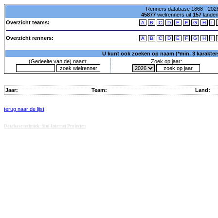
Renners database 1868 - 2026
45877
wielrenners uit
157
lande
Overzicht teams:
A
B
C
D
E
F
G
H
I
Overzicht renners:
A
B
C
D
E
F
G
H
I
U kunt ook zoeken op naam (*min. 3 karakters)
(Gedeelte van de) naam:
Zoek op jaar:
Jaar:
Team:
Land:
terug naar de lijst
Database techniek: Sini Internet Projecten