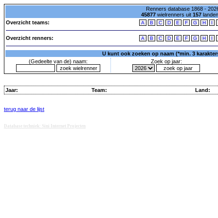
Renners database 1868 - 2026
45877
wielrenners uit
157
lande
Overzicht teams:
A
B
C
D
E
F
G
H
I
Overzicht renners:
A
B
C
D
E
F
G
H
I
U kunt ook zoeken op naam (*min. 3 karakters)
(Gedeelte van de) naam:
Zoek op jaar:
Jaar:
Team:
Land:
terug naar de lijst
Database techniek: Sini Internet Projecten