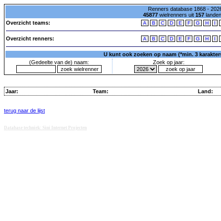
Renners database 1868 - 2026
45877
wielrenners uit
157
lande
Overzicht teams:
A
B
C
D
E
F
G
H
I
Overzicht renners:
A
B
C
D
E
F
G
H
I
U kunt ook zoeken op naam (*min. 3 karakters)
(Gedeelte van de) naam:
Zoek op jaar:
Jaar:
Team:
Land:
terug naar de lijst
Database techniek: Sini Internet Projecten