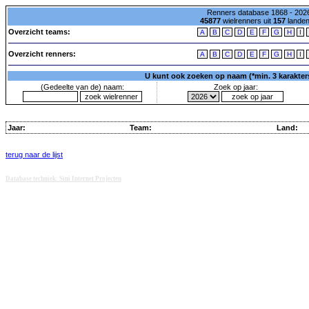
Renners database 1868 - 2026
45877
wielrenners uit
157
lande
Overzicht teams:
A
B
C
D
E
F
G
H
I
Overzicht renners:
A
B
C
D
E
F
G
H
I
U kunt ook zoeken op naam (*min. 3 karakters)
(Gedeelte van de) naam:
Zoek op jaar:
Jaar:
Team:
Land:
terug naar de lijst
Database techniek: Sini Internet Projecten