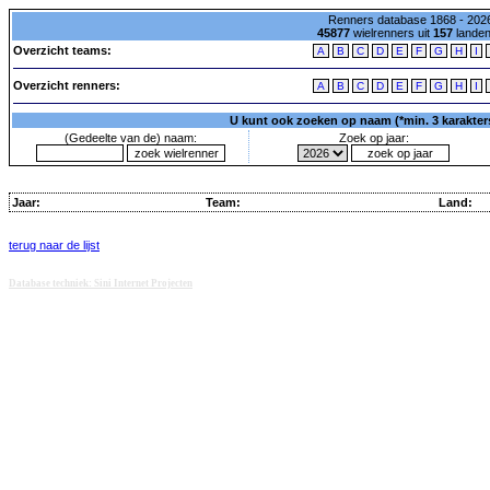
Renners database 1868 - 2026
45877
wielrenners uit
157
lande
Overzicht teams:
A
B
C
D
E
F
G
H
I
Overzicht renners:
A
B
C
D
E
F
G
H
I
U kunt ook zoeken op naam (*min. 3 karakters)
(Gedeelte van de) naam:
Zoek op jaar:
Jaar:
Team:
Land:
terug naar de lijst
Database techniek: Sini Internet Projecten