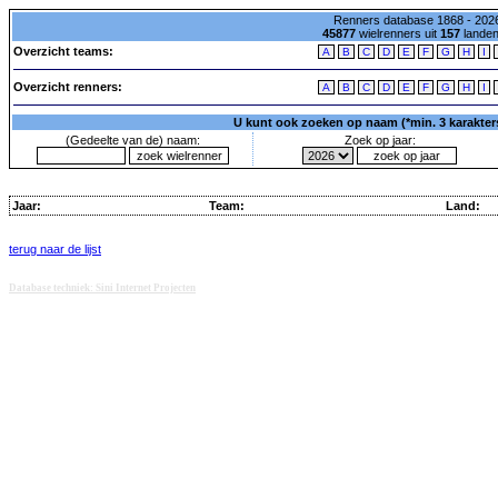
Renners database 1868 - 2026
45877
wielrenners uit
157
lande
Overzicht teams:
A
B
C
D
E
F
G
H
I
Overzicht renners:
A
B
C
D
E
F
G
H
I
U kunt ook zoeken op naam (*min. 3 karakters)
(Gedeelte van de) naam:
Zoek op jaar:
Jaar:
Team:
Land:
terug naar de lijst
Database techniek: Sini Internet Projecten