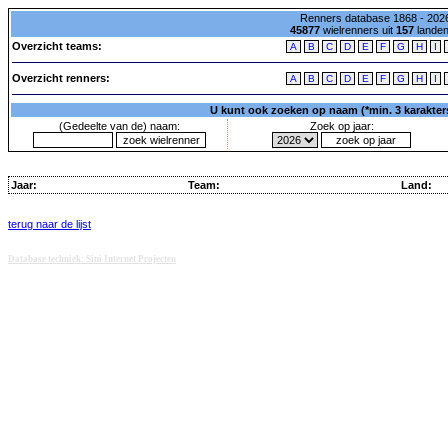
Renners database 1868 - 2026
45877
wielrenners uit
157
lande
Overzicht teams:
A
B
C
D
E
F
G
H
I
Overzicht renners:
A
B
C
D
E
F
G
H
I
U kunt ook zoeken op naam (*min. 3 karakters)
(Gedeelte van de) naam:
Zoek op jaar:
Jaar:
Team:
Land:
terug naar de lijst
Database techniek: Sini Internet Projecten