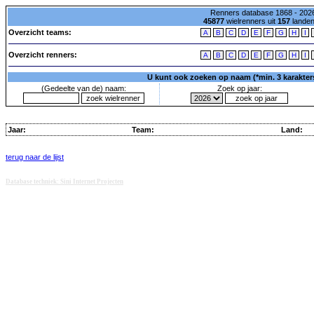
Renners database 1868 - 2026
45877
wielrenners uit
157
lande
Overzicht teams:
A
B
C
D
E
F
G
H
I
Overzicht renners:
A
B
C
D
E
F
G
H
I
U kunt ook zoeken op naam (*min. 3 karakters)
(Gedeelte van de) naam:
Zoek op jaar:
Jaar:
Team:
Land:
terug naar de lijst
Database techniek: Sini Internet Projecten