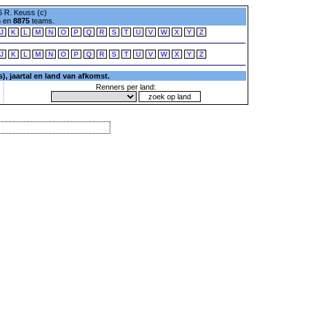
 R. Keuss (c)
n en
8875
teams.
J
K
L
M
N
O
P
Q
R
S
T
U
V
W
X
Y
Z
J
K
L
M
N
O
P
Q
R
S
T
U
V
W
X
Y
Z
, jaartal en land van afkomst.
Renners per land: