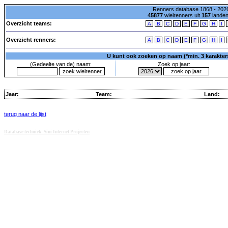
Renners database 1868 - 2026
45877
wielrenners uit
157
lande
Overzicht teams:
A
B
C
D
E
F
G
H
I
Overzicht renners:
A
B
C
D
E
F
G
H
I
U kunt ook zoeken op naam (*min. 3 karakters)
(Gedeelte van de) naam:
Zoek op jaar:
Jaar:
Team:
Land:
terug naar de lijst
Database techniek: Sini Internet Projecten