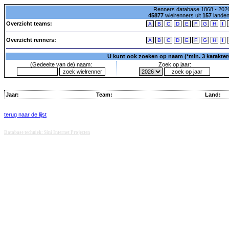
Renners database 1868 - 2026
45877
wielrenners uit
157
lande
Overzicht teams:
A
B
C
D
E
F
G
H
I
Overzicht renners:
A
B
C
D
E
F
G
H
I
U kunt ook zoeken op naam (*min. 3 karakters)
(Gedeelte van de) naam:
Zoek op jaar:
Jaar:
Team:
Land:
terug naar de lijst
Database techniek: Sini Internet Projecten