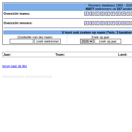
Renners database 1868 - 2026
45877
wielrenners uit
157
lande
Overzicht teams:
A
B
C
D
E
F
G
H
I
Overzicht renners:
A
B
C
D
E
F
G
H
I
U kunt ook zoeken op naam (*min. 3 karakters)
(Gedeelte van de) naam:
Zoek op jaar:
Jaar:
Team:
Land:
terug naar de lijst
Database techniek: Sini Internet Projecten