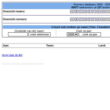
Renners database 1868 - 2026
45877
wielrenners uit
157
lande
Overzicht teams:
A
B
C
D
E
F
G
H
I
Overzicht renners:
A
B
C
D
E
F
G
H
I
U kunt ook zoeken op naam (*min. 3 karakters)
(Gedeelte van de) naam:
Zoek op jaar:
Jaar:
Team:
Land:
terug naar de lijst
Database techniek: Sini Internet Projecten