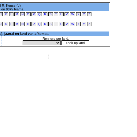
 R. Keuss (c)
n en
8875
teams.
J
K
L
M
N
O
P
Q
R
S
T
U
V
W
X
Y
Z
J
K
L
M
N
O
P
Q
R
S
T
U
V
W
X
Y
Z
, jaartal en land van afkomst.
Renners per land: