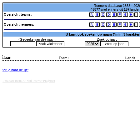
Renners database 1868 - 2026
45877
wielrenners uit
157
lande
Overzicht teams:
A
B
C
D
E
F
G
H
I
Overzicht renners:
A
B
C
D
E
F
G
H
I
U kunt ook zoeken op naam (*min. 3 karakters)
(Gedeelte van de) naam:
Zoek op jaar:
Jaar:
Team:
Land:
terug naar de lijst
Database techniek: Sini Internet Projecten