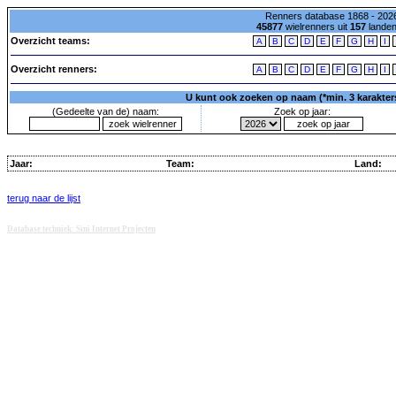
Renners database 1868 - 2026
45877
wielrenners uit
157
lande
Overzicht teams:
A
B
C
D
E
F
G
H
I
Overzicht renners:
A
B
C
D
E
F
G
H
I
U kunt ook zoeken op naam (*min. 3 karakters)
(Gedeelte van de) naam:
Zoek op jaar:
Jaar:
Team:
Land:
terug naar de lijst
Database techniek: Sini Internet Projecten