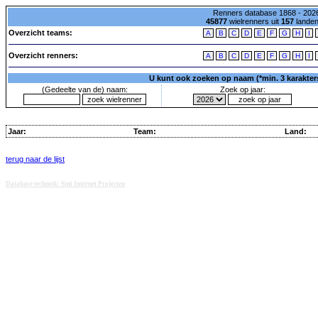
Renners database 1868 - 2026
45877
wielrenners uit
157
lande
Overzicht teams:
A
B
C
D
E
F
G
H
I
Overzicht renners:
A
B
C
D
E
F
G
H
I
U kunt ook zoeken op naam (*min. 3 karakters)
(Gedeelte van de) naam:
Zoek op jaar:
Jaar:
Team:
Land:
terug naar de lijst
Database techniek: Sini Internet Projecten