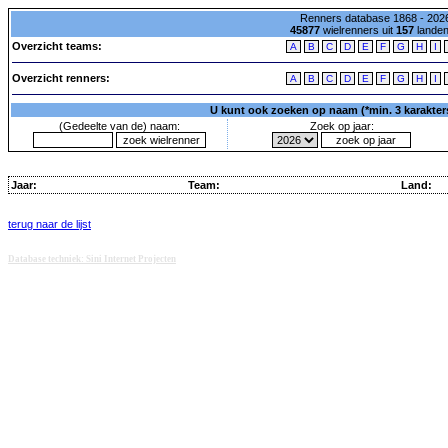
Renners database 1868 - 2026
45877
wielrenners uit
157
lande
Overzicht teams:
A
B
C
D
E
F
G
H
I
Overzicht renners:
A
B
C
D
E
F
G
H
I
U kunt ook zoeken op naam (*min. 3 karakters)
(Gedeelte van de) naam:
Zoek op jaar:
Jaar:
Team:
Land:
terug naar de lijst
Database techniek: Sini Internet Projecten