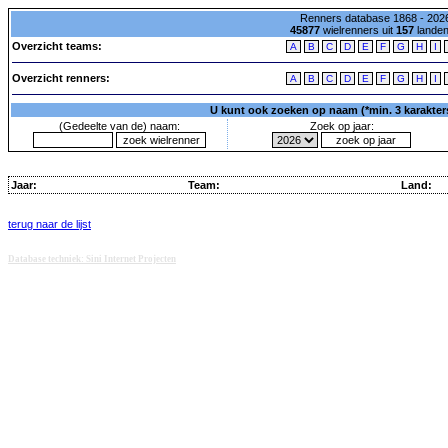
Renners database 1868 - 2026
45877
wielrenners uit
157
lande
Overzicht teams:
A
B
C
D
E
F
G
H
I
Overzicht renners:
A
B
C
D
E
F
G
H
I
U kunt ook zoeken op naam (*min. 3 karakters)
(Gedeelte van de) naam:
Zoek op jaar:
Jaar:
Team:
Land:
terug naar de lijst
Database techniek: Sini Internet Projecten