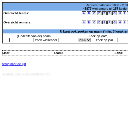
Renners database 1868 - 2026
45877
wielrenners uit
157
lande
Overzicht teams:
A
B
C
D
E
F
G
H
I
Overzicht renners:
A
B
C
D
E
F
G
H
I
U kunt ook zoeken op naam (*min. 3 karakters)
(Gedeelte van de) naam:
Zoek op jaar:
Jaar:
Team:
Land:
terug naar de lijst
Database techniek: Sini Internet Projecten