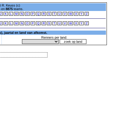
 R. Keuss (c)
n en
8875
teams.
J
K
L
M
N
O
P
Q
R
S
T
U
V
W
X
Y
Z
J
K
L
M
N
O
P
Q
R
S
T
U
V
W
X
Y
Z
, jaartal en land van afkomst.
Renners per land: