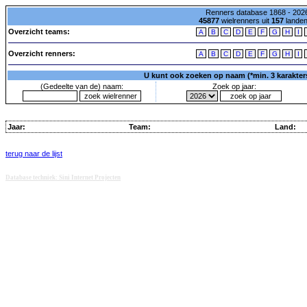
Renners database 1868 - 2026
45877
wielrenners uit
157
lande
Overzicht teams:
A
B
C
D
E
F
G
H
I
Overzicht renners:
A
B
C
D
E
F
G
H
I
U kunt ook zoeken op naam (*min. 3 karakters)
(Gedeelte van de) naam:
Zoek op jaar:
Jaar:
Team:
Land:
terug naar de lijst
Database techniek: Sini Internet Projecten