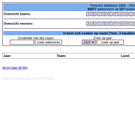
Renners database 1868 - 2026
45877
wielrenners uit
157
lande
Overzicht teams:
A
B
C
D
E
F
G
H
I
Overzicht renners:
A
B
C
D
E
F
G
H
I
U kunt ook zoeken op naam (*min. 3 karakters)
(Gedeelte van de) naam:
Zoek op jaar:
Jaar:
Team:
Land:
terug naar de lijst
Database techniek: Sini Internet Projecten