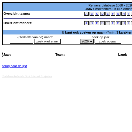
Renners database 1868 - 2026
45877
wielrenners uit
157
lande
Overzicht teams:
A
B
C
D
E
F
G
H
I
Overzicht renners:
A
B
C
D
E
F
G
H
I
U kunt ook zoeken op naam (*min. 3 karakters)
(Gedeelte van de) naam:
Zoek op jaar:
Jaar:
Team:
Land:
terug naar de lijst
Database techniek: Sini Internet Projecten