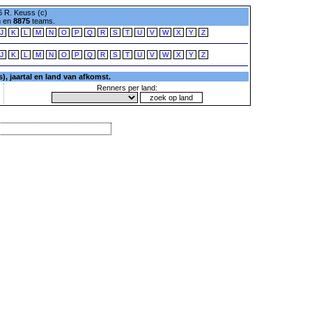
 R. Keuss (c)
n en
8875
teams.
J
K
L
M
N
O
P
Q
R
S
T
U
V
W
X
Y
Z
J
K
L
M
N
O
P
Q
R
S
T
U
V
W
X
Y
Z
, jaartal en land van afkomst.
Renners per land: