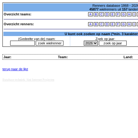
Renners database 1868 - 2026
45877
wielrenners uit
157
lande
Overzicht teams:
A
B
C
D
E
F
G
H
I
Overzicht renners:
A
B
C
D
E
F
G
H
I
U kunt ook zoeken op naam (*min. 3 karakters)
(Gedeelte van de) naam:
Zoek op jaar:
Jaar:
Team:
Land:
terug naar de lijst
Database techniek: Sini Internet Projecten