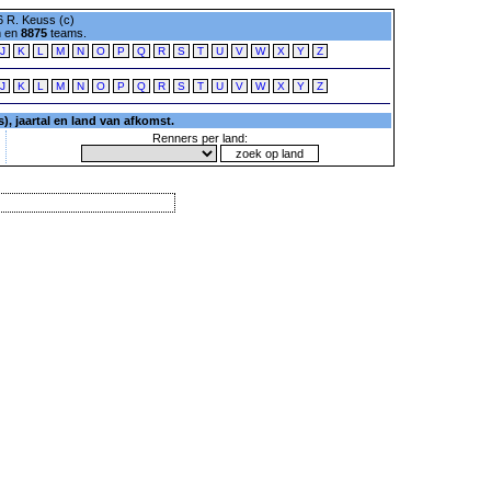
 R. Keuss (c)
n en
8875
teams.
J
K
L
M
N
O
P
Q
R
S
T
U
V
W
X
Y
Z
J
K
L
M
N
O
P
Q
R
S
T
U
V
W
X
Y
Z
, jaartal en land van afkomst.
Renners per land: