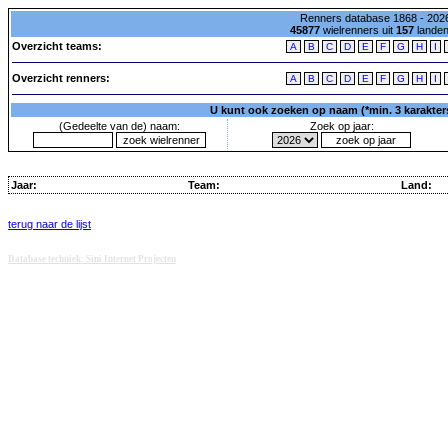
Renners database 1868 - 2026
45877
wielrenners uit
157
lande
Overzicht teams:
A
B
C
D
E
F
G
H
I
Overzicht renners:
A
B
C
D
E
F
G
H
I
U kunt ook zoeken op naam (*min. 3 karakters)
(Gedeelte van de) naam:
Zoek op jaar:
Jaar:
Team:
Land:
terug naar de lijst
Database techniek: Sini Internet Projecten