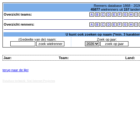
Renners database 1868 - 2026
45877
wielrenners uit
157
lande
Overzicht teams:
A
B
C
D
E
F
G
H
I
Overzicht renners:
A
B
C
D
E
F
G
H
I
U kunt ook zoeken op naam (*min. 3 karakters)
(Gedeelte van de) naam:
Zoek op jaar:
Jaar:
Team:
Land:
terug naar de lijst
Database techniek: Sini Internet Projecten