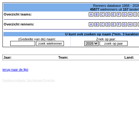
Renners database 1868 - 2026
45877
wielrenners uit
157
lande
Overzicht teams:
A
B
C
D
E
F
G
H
I
Overzicht renners:
A
B
C
D
E
F
G
H
I
U kunt ook zoeken op naam (*min. 3 karakters)
(Gedeelte van de) naam:
Zoek op jaar:
Jaar:
Team:
Land:
terug naar de lijst
Database techniek: Sini Internet Projecten