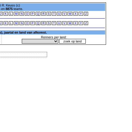
 R. Keuss (c)
n en
8875
teams.
J
K
L
M
N
O
P
Q
R
S
T
U
V
W
X
Y
Z
J
K
L
M
N
O
P
Q
R
S
T
U
V
W
X
Y
Z
, jaartal en land van afkomst.
Renners per land: