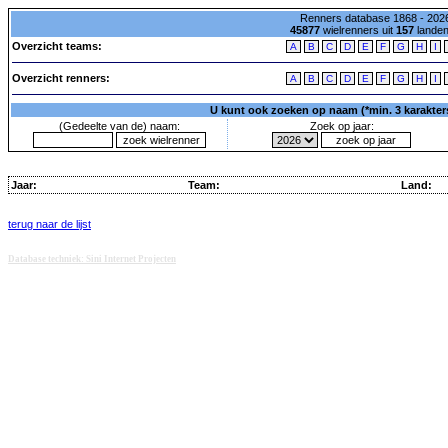
Renners database 1868 - 2026
45877
wielrenners uit
157
lande
Overzicht teams:
A
B
C
D
E
F
G
H
I
Overzicht renners:
A
B
C
D
E
F
G
H
I
U kunt ook zoeken op naam (*min. 3 karakters)
(Gedeelte van de) naam:
Zoek op jaar:
Jaar:
Team:
Land:
terug naar de lijst
Database techniek: Sini Internet Projecten