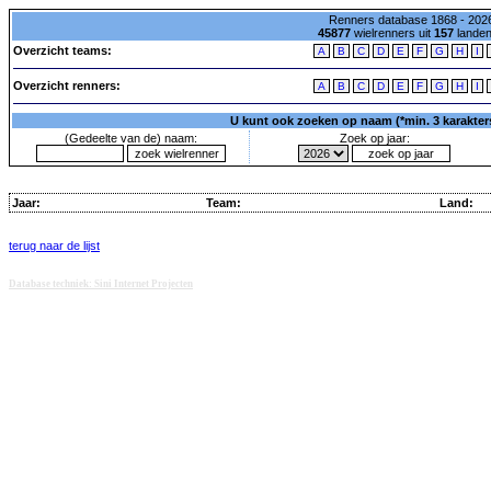
Renners database 1868 - 2026
45877
wielrenners uit
157
lande
Overzicht teams:
A
B
C
D
E
F
G
H
I
Overzicht renners:
A
B
C
D
E
F
G
H
I
U kunt ook zoeken op naam (*min. 3 karakters)
(Gedeelte van de) naam:
Zoek op jaar:
Jaar:
Team:
Land:
terug naar de lijst
Database techniek: Sini Internet Projecten