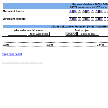
Renners database 1868 - 2026
45877
wielrenners uit
157
lande
Overzicht teams:
A
B
C
D
E
F
G
H
I
Overzicht renners:
A
B
C
D
E
F
G
H
I
U kunt ook zoeken op naam (*min. 3 karakters)
(Gedeelte van de) naam:
Zoek op jaar:
Jaar:
Team:
Land:
terug naar de lijst
Database techniek: Sini Internet Projecten