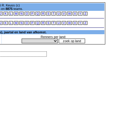
 R. Keuss (c)
n en
8875
teams.
J
K
L
M
N
O
P
Q
R
S
T
U
V
W
X
Y
Z
J
K
L
M
N
O
P
Q
R
S
T
U
V
W
X
Y
Z
, jaartal en land van afkomst.
Renners per land: