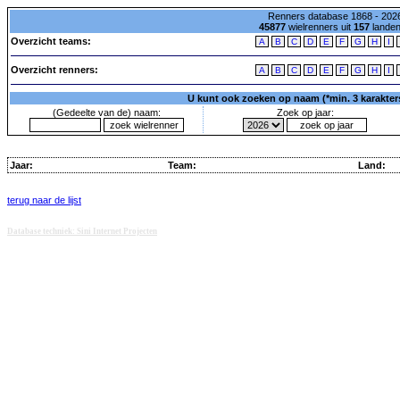
Renners database 1868 - 2026
45877
wielrenners uit
157
lande
Overzicht teams:
A
B
C
D
E
F
G
H
I
Overzicht renners:
A
B
C
D
E
F
G
H
I
U kunt ook zoeken op naam (*min. 3 karakters)
(Gedeelte van de) naam:
Zoek op jaar:
Jaar:
Team:
Land:
terug naar de lijst
Database techniek: Sini Internet Projecten