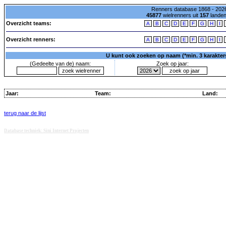
Renners database 1868 - 2026
45877
wielrenners uit
157
lande
Overzicht teams:
A
B
C
D
E
F
G
H
I
Overzicht renners:
A
B
C
D
E
F
G
H
I
U kunt ook zoeken op naam (*min. 3 karakters)
(Gedeelte van de) naam:
Zoek op jaar:
Jaar:
Team:
Land:
terug naar de lijst
Database techniek: Sini Internet Projecten