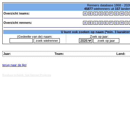
Renners database 1868 - 2026
45877
wielrenners uit
157
lande
Overzicht teams:
A
B
C
D
E
F
G
H
I
Overzicht renners:
A
B
C
D
E
F
G
H
I
U kunt ook zoeken op naam (*min. 3 karakters)
(Gedeelte van de) naam:
Zoek op jaar:
Jaar:
Team:
Land:
terug naar de lijst
Database techniek: Sini Internet Projecten