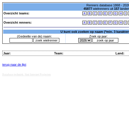
Renners database 1868 - 2026
45877
wielrenners uit
157
lande
Overzicht teams:
A
B
C
D
E
F
G
H
I
Overzicht renners:
A
B
C
D
E
F
G
H
I
U kunt ook zoeken op naam (*min. 3 karakters)
(Gedeelte van de) naam:
Zoek op jaar:
Jaar:
Team:
Land:
terug naar de lijst
Database techniek: Sini Internet Projecten