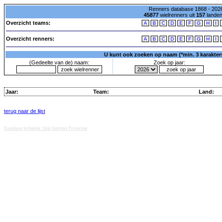
Renners database 1868 - 2026
45877
wielrenners uit
157
lande
Overzicht teams:
A
B
C
D
E
F
G
H
I
Overzicht renners:
A
B
C
D
E
F
G
H
I
U kunt ook zoeken op naam (*min. 3 karakters)
(Gedeelte van de) naam:
Zoek op jaar:
Jaar:
Team:
Land:
terug naar de lijst
Database techniek: Sini Internet Projecten