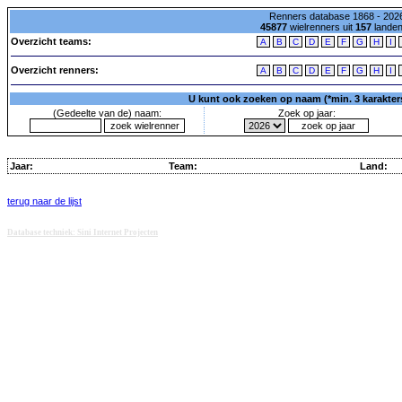
Renners database 1868 - 2026
45877
wielrenners uit
157
lande
Overzicht teams:
A
B
C
D
E
F
G
H
I
Overzicht renners:
A
B
C
D
E
F
G
H
I
U kunt ook zoeken op naam (*min. 3 karakters)
(Gedeelte van de) naam:
Zoek op jaar:
Jaar:
Team:
Land:
terug naar de lijst
Database techniek: Sini Internet Projecten