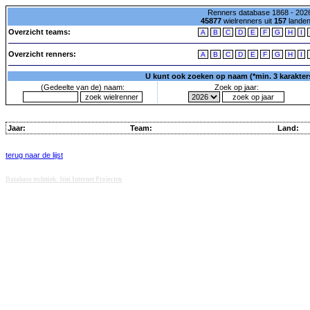
Renners database 1868 - 2026
45877
wielrenners uit
157
lande
Overzicht teams:
A
B
C
D
E
F
G
H
I
Overzicht renners:
A
B
C
D
E
F
G
H
I
U kunt ook zoeken op naam (*min. 3 karakters)
(Gedeelte van de) naam:
Zoek op jaar:
Jaar:
Team:
Land:
terug naar de lijst
Database techniek: Sini Internet Projecten