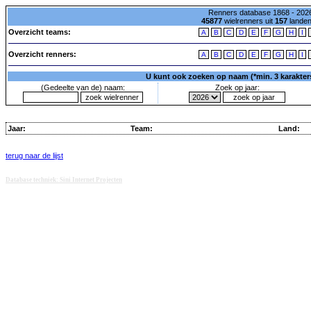
Renners database 1868 - 2026
45877
wielrenners uit
157
lande
Overzicht teams:
A
B
C
D
E
F
G
H
I
Overzicht renners:
A
B
C
D
E
F
G
H
I
U kunt ook zoeken op naam (*min. 3 karakters)
(Gedeelte van de) naam:
Zoek op jaar:
Jaar:
Team:
Land:
terug naar de lijst
Database techniek: Sini Internet Projecten