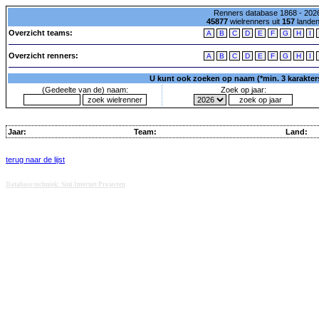
Renners database 1868 - 2026
45877
wielrenners uit
157
lande
Overzicht teams:
A
B
C
D
E
F
G
H
I
Overzicht renners:
A
B
C
D
E
F
G
H
I
U kunt ook zoeken op naam (*min. 3 karakters)
(Gedeelte van de) naam:
Zoek op jaar:
Jaar:
Team:
Land:
terug naar de lijst
Database techniek: Sini Internet Projecten